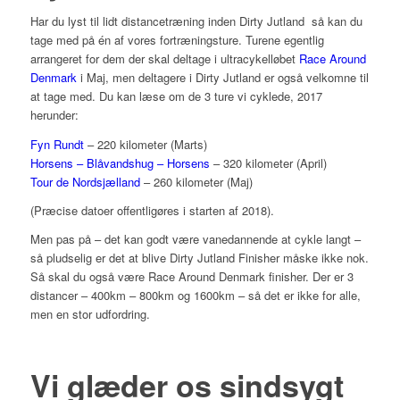
Har du lyst til lidt distancetræning inden Dirty Jutland så kan du
tage med på én af vores fortræningsture. Turene egentlig
arrangeret for dem der skal deltage i ultracykelløbet
Race Around
Denmark
i Maj, men deltagere i Dirty Jutland er også velkomne til
at tage med. Du kan læse om de 3 ture vi cyklede, 2017
herunder:
Fyn Rundt
– 220 kilometer (Marts)
Horsens – Blåvandshug – Horsens
– 320 kilometer (April)
Tour de Nordsjælland
– 260 kilometer (Maj)
(Præcise datoer offentligøres i starten af 2018).
Men pas på – det kan godt være vanedannende at cykle langt –
så pludselig er det at blive Dirty Jutland Finisher måske ikke nok.
Så skal du også være Race Around Denmark finisher. Der er 3
distancer – 400km – 800km og 1600km – så det er ikke for alle,
men en stor udfordring.
Vi glæder os sindsygt