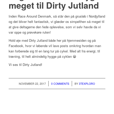
meget til Dirty Jutland
Inden Race Around Denmark, så står den på grusløb i Nordjylland
og det bliver helt fantastisk, vi glæder os simpelthen så meget til
at give deltagerne den fede oplevelse, som vi selv havde da vi
var oppe og prøvekøre ruten!
Hold øje med Dirty Jutland både her på hjemmesiden og på
Facebook, hvor vi løbende vil lave posts omkring hvordan man
kan forberede sig til en lang tur på cykel. Med alt fra energi, til
træning, til helt almindelig hygge på cyklen 😀
Vi ses til Dirty Jutland!
/
/
NOVEMBER 22, 2017
0 COMMENTS
BY
3TEXPLORO