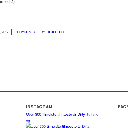
m (del 2).
/
 2017
0 COMMENTS
BY
3TEXPLORO
INSTAGRAM
FAC
Over 300 tilmeldte til næste år Dirty Jutland -
og