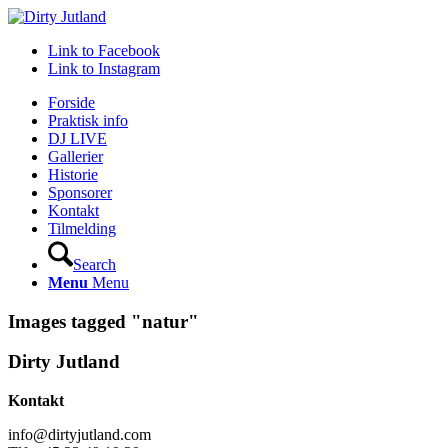
Link to Facebook
Link to Instagram
Forside
Praktisk info
DJ LIVE
Gallerier
Historie
Sponsorer
Kontakt
Tilmelding
Search
Menu
Menu
Images tagged "natur"
Dirty Jutland
Kontakt
info@dirtyjutland.com