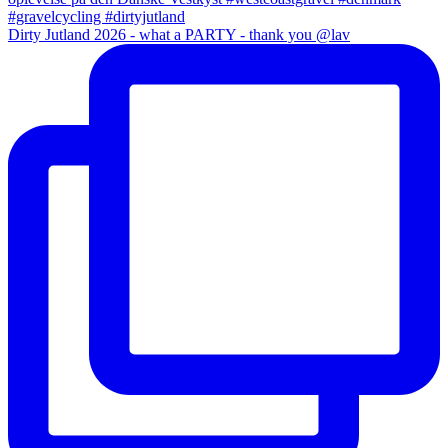
Dirty Jutland 2026 - what a PARTY - thank you @lav