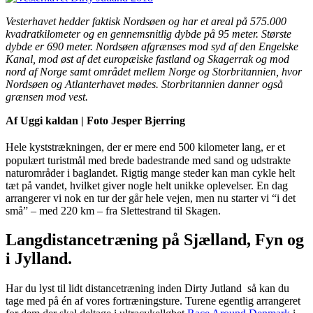
Vesterhavet hedder faktisk Nordsøen og har et areal på 575.000
kvadratkilometer og en gennemsnitlig dybde på 95 meter. Største
dybde er 690 meter. Nordsøen afgrænses mod syd af den Engelske
Kanal, mod øst af det europæiske fastland og Skagerrak og mod
nord af Norge samt området mellem Norge og Storbritannien, hvor
Nordsøen og Atlanterhavet mødes. Storbritannien danner også
grænsen mod vest.
Af Uggi kaldan | Foto Jesper Bjerring
Hele kyststrækningen, der er mere end 500 kilometer lang,
er et
populært turistmål med brede badestrande med sand og udstrakte
naturområder i baglandet. Rigtig mange steder kan man cykle helt
tæt på vandet, hvilket giver nogle helt unikke oplevelser. En dag
arrangerer vi nok en tur der går hele vejen, men nu starter vi “i det
små” – med 220 km – fra Slettestrand til Skagen.
Langdistancetræning på Sjælland, Fyn og
i Jylland.
Har du lyst til lidt distancetræning inden Dirty Jutland så kan du
tage med på én af vores fortræningsture. Turene egentlig arrangeret