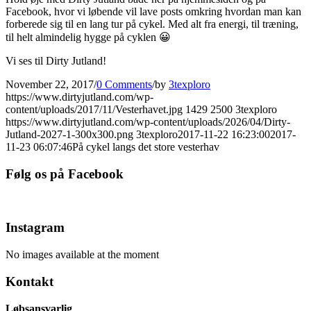
Facebook, hvor vi løbende vil lave posts omkring hvordan man kan
forberede sig til en lang tur på cykel. Med alt fra energi, til træning,
til helt almindelig hygge på cyklen 😀
Vi ses til Dirty Jutland!
November 22, 2017
/
0 Comments
/
by
3texploro
https://www.dirtyjutland.com/wp-
content/uploads/2017/11/Vesterhavet.jpg
1429
2500
3texploro
https://www.dirtyjutland.com/wp-content/uploads/2026/04/Dirty-
Jutland-2027-1-300x300.png
3texploro
2017-11-22 16:23:00
2017-
11-23 06:07:46
På cykel langs det store vesterhav
Følg os på Facebook
Instagram
No images available at the moment
Kontakt
Løbsansvarlig