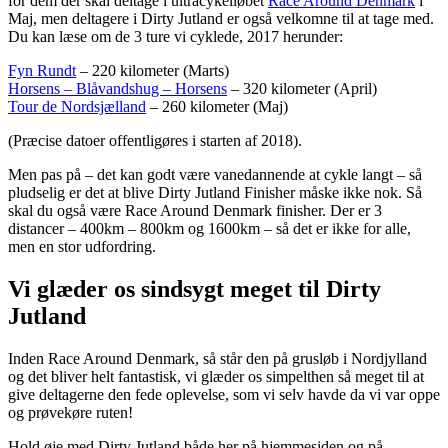
for dem der skal deltage i ultracykelløbet
Race Around Denmark
i
Maj, men deltagere i Dirty Jutland er også velkomne til at tage med.
Du kan læse om de 3 ture vi cyklede, 2017 herunder:
Fyn Rundt
– 220 kilometer (Marts)
Horsens – Blåvandshug – Horsens
– 320 kilometer (April)
Tour de Nordsjælland
– 260 kilometer (Maj)
(Præcise datoer offentligøres i starten af 2018).
Men pas på – det kan godt være vanedannende at cykle langt – så
pludselig er det at blive Dirty Jutland Finisher måske ikke nok. Så
skal du også være Race Around Denmark finisher. Der er 3
distancer – 400km – 800km og 1600km – så det er ikke for alle,
men en stor udfordring.
Vi glæder os sindsygt meget til Dirty
Jutland
Inden Race Around Denmark, så står den på grusløb i Nordjylland
og det bliver helt fantastisk, vi glæder os simpelthen så meget til at
give deltagerne den fede oplevelse, som vi selv havde da vi var oppe
og prøvekøre ruten!
Hold øje med Dirty Jutland både her på hjemmesiden og på