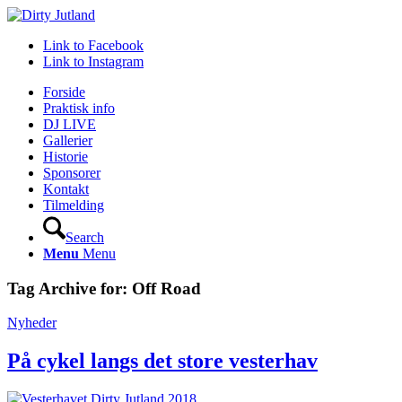
Link to Facebook
Link to Instagram
Forside
Praktisk info
DJ LIVE
Gallerier
Historie
Sponsorer
Kontakt
Tilmelding
Search
Menu
Menu
Tag Archive for:
Off Road
Nyheder
På cykel langs det store vesterhav