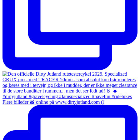
Flere billeder 📸 online på www.dirtyjutland.com (l